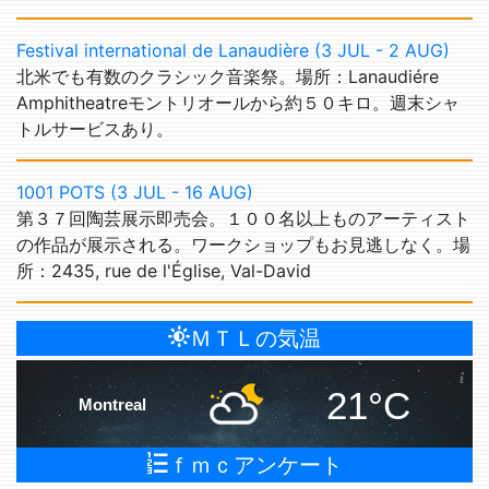
Festival international de Lanaudière (3 JUL - 2 AUG)
北米でも有数のクラシック音楽祭。場所：Lanaudiére
Amphitheatreモントリオールから約５０キロ。週末シャ
トルサービスあり。
1001 POTS (3 JUL - 16 AUG)
第３７回陶芸展示即売会。１００名以上ものアーティスト
の作品が展示される。ワークショップもお見逃しなく。場
所：2435, rue de l'Église, Val-David
ＭＴＬの気温
21°C
Montreal
ｆｍｃアンケート